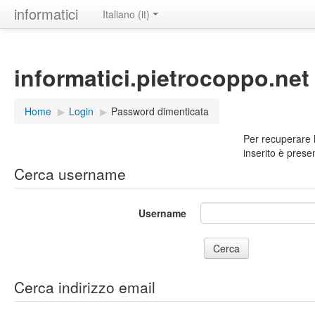
informatici
Italiano ‎(it)‎
informatici.pietrocoppo.net
Home
▶︎
Login
▶︎
Password dimenticata
Per recuperare l
inserito è prese
Cerca username
Username
Cerca indirizzo email